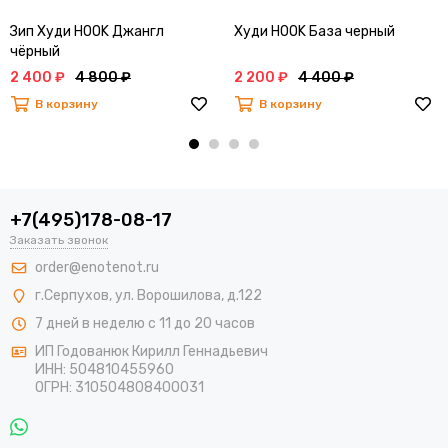
Зип Худи HOOK Джангл
Худи HOOK База черный
чёрный
2 400 ₽
4 800 ₽
2 200 ₽
4 400 ₽
В корзину
В корзину
+7(495)178-08-17
Заказать звонок
order@enotenot.ru
г.Серпухов, ул. Ворошилова, д.122
7 дней в неделю с 11 до 20 часов
ИП Годованюк Кирилл Геннадьевич
ИНН: 504810455960
ОГРН: 310504808400031