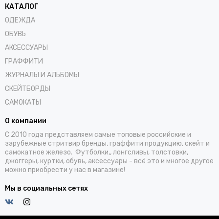
КАТАЛОГ
ОДЕЖДА
ОБУВЬ
АКСЕССУАРЫ
ГРАФФИТИ
ЖУРНАЛЫ И АЛЬБОМЫ
СКЕЙТБОРДЫ
САМОКАТЫ
О компании
С 2010 года представляем самые топовые российские и
зарубежные стритвир бренды, граффити продукцию, скейт и
самокатное железо. Футболки,, лонгсливы, толстовки,
джоггеры, куртки, обувь, аксессуары - всё это и многое другое
можно приобрести у нас в магазине!
Мы в социальных сетях