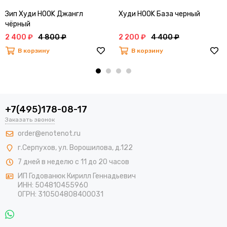
Зип Худи HOOK Джангл
Худи HOOK База черный
чёрный
2 400 ₽
4 800 ₽
2 200 ₽
4 400 ₽
В корзину
В корзину
+7(495)178-08-17
Заказать звонок
order@enotenot.ru
г.Серпухов, ул. Ворошилова, д.122
7 дней в неделю с 11 до 20 часов
ИП Годованюк Кирилл Геннадьевич
ИНН: 504810455960
ОГРН: 310504808400031