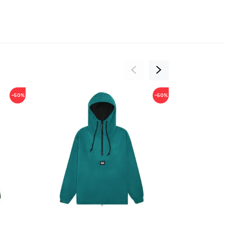
−50%
−50%