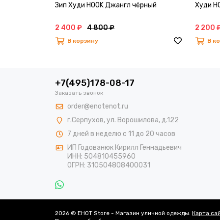
Зип Худи HOOK Джангл чёрный
Худи H
2 400 ₽
4 800 ₽
2 200 
В корзину
В к
+7(495)178-08-17
Заказать звонок
order@enotenot.ru
г.Серпухов, ул. Ворошилова, д.122
7 дней в неделю с 11 до 20 часов
ИП Годованюк Кирилл Геннадьевич
ИНН: 504810455960
ОГРН: 310504808400031
2026 © EHOT Store - Магазин уличной одежды.
Карта са