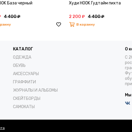
OOK База черный
Худи HOOK Гудтайм пихта
₽
4 400 ₽
2 200 ₽
4 400 ₽
орзину
В корзину
КАТАЛОГ
О 
ОДЕЖДА
С 2
рос
ОБУВЬ
гра
Фут
АКСЕССУАРЫ
обу
ГРАФФИТИ
при
ЖУРНАЛЫ И АЛЬБОМЫ
Мы
СКЕЙТБОРДЫ
САМОКАТЫ
йта