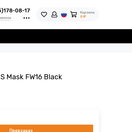
5)178-08-17
Корзина
0 ₽
звонок
S Mask FW16 Black
Предзаказ