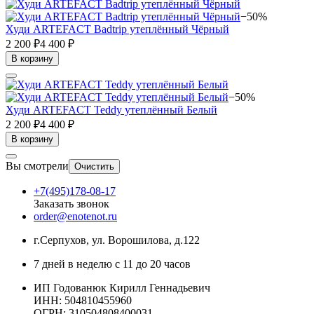
−50%
Худи ARTEFACT Badtrip утеплённый Чёрный
2 200 ₽
4 400 ₽
В корзину
−50%
Худи ARTEFACT Teddy утеплённый Белый
2 200 ₽
4 400 ₽
В корзину
Вы смотрели
Очистить
+7(495)178-08-17
Заказать звонок
order@enotenot.ru
г.Серпухов, ул. Ворошилова, д.122
7 дней в неделю с 11 до 20 часов
ИП Годованюк Кирилл Геннадьевич
ИНН: 504810455960
ОГРН: 310504808400031