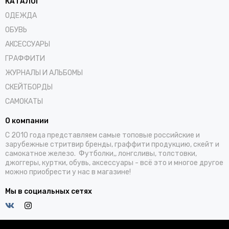
КАТАЛОГ
ОДЕЖДА
ОБУВЬ
АКСЕССУАРЫ
ГРАФФИТИ
ЖУРНАЛЫ И АЛЬБОМЫ
СКЕЙТБОРДЫ
САМОКАТЫ
О компании
С 2010 года представляем самые топовые российские и
зарубежные стритвир бренды, граффити продукцию, скейт и
самокатное железо. Футболки,, лонгсливы, толстовки,
джоггеры, куртки, обувь, аксессуары - всё это и многое другое
можно приобрести у нас в магазине!
Мы в социальных сетях