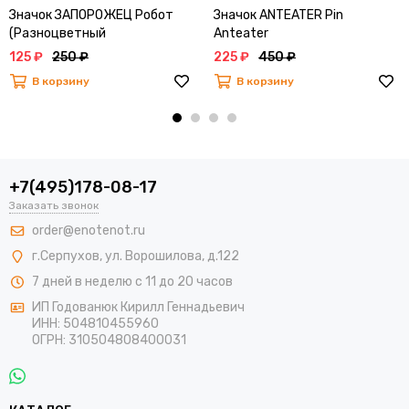
Значок ЗАПОРОЖЕЦ Робот
Значок ANTEATER Pin
(Разноцветный
Anteater
(Разноцветный))
125 ₽
250 ₽
225 ₽
450 ₽
В корзину
В корзину
+7(495)178-08-17
Заказать звонок
order@enotenot.ru
г.Серпухов, ул. Ворошилова, д.122
7 дней в неделю с 11 до 20 часов
ИП Годованюк Кирилл Геннадьевич
ИНН: 504810455960
ОГРН: 310504808400031