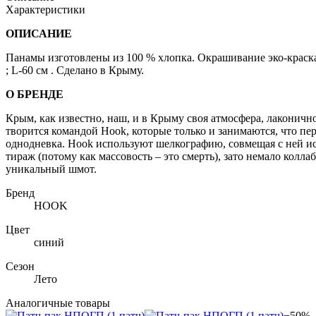
Характеристики
ОПИСАНИЕ
Панамы изготовлены из 100 % хлопка. Окрашивание эко-краска
; L-60 cм . Сделано в Крыму.
О БРЕНДЕ
Крым, как известно, наш, и в Крыму своя атмосфера, лаконичн
творится командой Hооk, которые только и занимаются, что пер
однодневка. Hook используют шелкографию, совмещая с ней ис
тираж (потому как массовость – это смерть), зато немало кол
уникальный шмот.
Бренд
HOOK
Цвет
синий
Сезон
Лето
Аналогичные товары
−50%